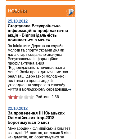
НОВИНИ
НОВИНИ
25.10.2012
Стартувала Всеукраїнська
інформаційно-профілактична
акція «Відповідальність
починається з мене»
За ініціативи Державної служби
молоді та спорту України днями
дала старт соціально-значуща
Всеукраїнська інформаційно-
профілактична акція
"Відповідальність починається з
мене". Захід проводиться з метою
реалізації державної молодіжної
політики та пропаганди й
утвердження здорового способу
життя в молодіжному середовищі.
Рейтинг: 2.36
22.10.2012
За проведення ІІІ Юнацьких
Олімпійських ігор-2018
боротимуться 5 міст
Міжнародний Олімпійський Комітет
сьогодні, 16 жовтня, оголосив 5 міст-
кандидатів, які боротимуться за