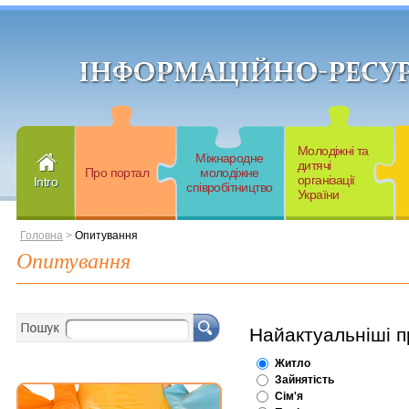
Молодіжні та
Міжнародне
дитячі
Про портал
молодіжне
організації
Intro
співробітництво
України
Головна
>
Опитування
Опитування
Найактуальніші 
Житло
Зайнятість
Сім'я