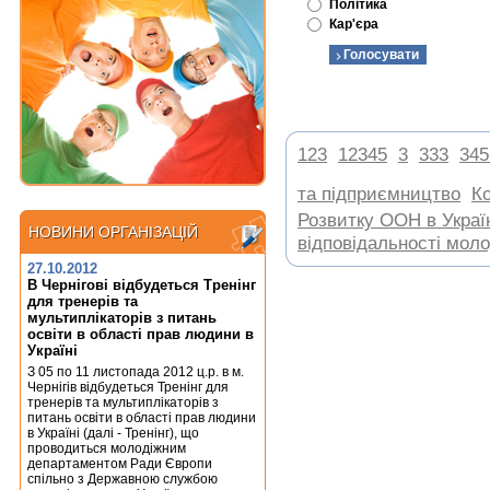
Політика
Кар'єра
,
,
,
,
123
12345
3
333
345
,
та підприємництво
К
Розвитку ООН в Украї
НОВИНИ ОРГАНІЗАЦІЙ
НОВИНИ ОРГАНІЗАЦІЙ
відповідальності молод
27.10.2012
В Чернігові відбудеться Тренінг
для тренерів та
мультиплікаторів з питань
освіти в області прав людини в
Україні
З 05 по 11 листопада 2012 ц.р. в м.
Чернігів відбудеться Тренінг для
тренерів та мультиплікаторів з
питань освіти в області прав людини
в Україні (далі - Тренінг), що
проводиться молодіжним
департаментом Ради Європи
спільно з Державною службою