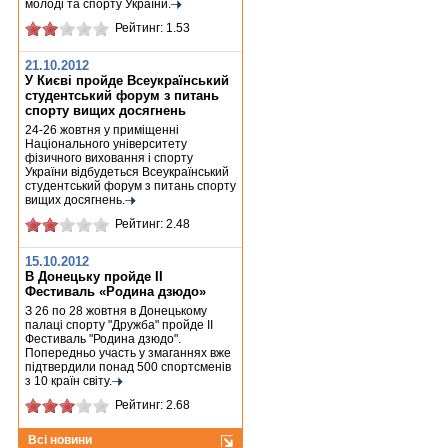
молоді та спорту України.
Рейтинг: 1.53
21.10.2012
У Києві пройде Всеукраїнський
студентський форум з питань
спорту вищих досягнень
24-26 жовтня у приміщенні
Національного університету
фізичного виховання і спорту
України відбудеться Всеукраїнський
студентський форум з питань спорту
вищих досягнень.
Рейтинг: 2.48
15.10.2012
В Донецьку пройде ІІ
Фестиваль «Родина дзюдо»
З 26 по 28 жовтня в Донецькому
палаці спорту "Дружба" пройде ІІ
Фестиваль "Родина дзюдо".
Попередньо участь у змаганнях вже
підтвердили понад 500 спортсменів
з 10 країн світу.
Рейтинг: 2.68
Всі новини