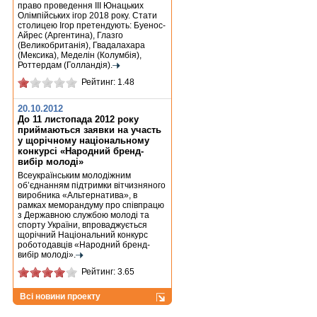
право проведення III Юнацьких
Олімпійських ігор 2018 року. Стати
столицею Ігор претендують: Буенос-
Айрес (Аргентина), Глазго
(Великобританія), Гвадалахара
(Мексика), Меделін (Колумбія),
Роттердам (Голландія).
Рейтинг: 1.48
20.10.2012
До 11 листопада 2012 року
приймаються заявки на участь
у щорічному національному
конкурсі «Народний бренд-
вибір молоді»
Всеукраїнським молодіжним
об’єднанням підтримки вітчизняного
виробника «Альтернатива», в
рамках меморандуму про співпрацю
з Державною службою молоді та
спорту України, впроваджується
щорічний Національний конкурс
роботодавців «Народний бренд-
вибір молоді».
Рейтинг: 3.65
Всі новини проекту