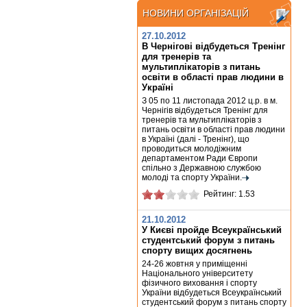
НОВИНИ ОРГАНІЗАЦІЙ
НОВИНИ ОРГАНІЗАЦІЙ
27.10.2012
В Чернігові відбудеться Тренінг
для тренерів та
мультиплікаторів з питань
освіти в області прав людини в
Україні
З 05 по 11 листопада 2012 ц.р. в м.
Чернігів відбудеться Тренінг для
тренерів та мультиплікаторів з
питань освіти в області прав людини
в Україні (далі - Тренінг), що
проводиться молодіжним
департаментом Ради Європи
спільно з Державною службою
молоді та спорту України.
Рейтинг: 1.53
21.10.2012
У Києві пройде Всеукраїнський
студентський форум з питань
спорту вищих досягнень
24-26 жовтня у приміщенні
Національного університету
фізичного виховання і спорту
України відбудеться Всеукраїнський
студентський форум з питань спорту