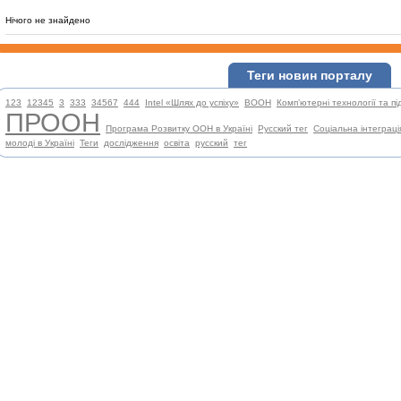
Нічого не знайдено
Теги новин порталу
123
,
12345
,
3
,
333
,
34567
,
444
,
Intel «Шлях до успіху»
,
ВООН
,
Комп’ютерні технології та п
ПРООН
,
Програма Розвитку ООН в Україні
,
Русский тег
,
Соціальна інтеграці
молоді в Україні
,
Теги
,
дослідження
,
освіта
,
русский
,
тег