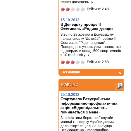
вищих досягнень.
Рейтинг: 2.48
15.10.2012
В Донецьку пройде ІІ
Фестиваль «Родина дзюдо»
З 26 по 28 жовтня в Донецькому
палаці спорту "Дружба" пройде ІІ
Фестиваль "Родина дзюдо".
Попередньо участь у змаганнях вже
підтвердили понад 500 спортсменів
з 10 країн світу.
Рейтинг: 2.68
Всі новини
НОВИНИ
НОВИНИ
25.10.2012
Стартувала Всеукраїнська
інформаційно-профілактична
акція «Відповідальність
починається з мене»
За ініціативи Державної служби
молоді та спорту України днями
дала старт соціально-значуща
Всеукраїнська інформаційно-