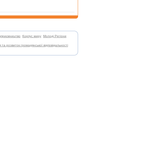
ідприємництво
,
Корпус миру
,
Молоді Регіони
,
я та розвиток громадянської відповідальності