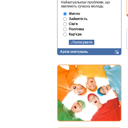
Найактуальніші проблеми, що
хвилюють сучасну молодь:
Житло
Зайнятість
Сім'я
Політика
Кар'єра
Архів опитувань