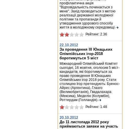
профілактична акція
"Відповідальність починається з
мене". Захід проводиться з метою
реалізації державної молодіжної
політики та пропаганди й
утвердження здорового способу
життя в молодіжному середовищі.
Рейтинг: 2.36
22.10.2012
За проведення ІІІ Юнацьких
Олімпійських ігор-2018
боротимуться 5 міст
Міжнародний Олімпійський Комітет
сьогодні, 16 жовтня, оголосив 5 міст-
кандидатів, які боротимуться за
право проведення III Юнацьких
Олімпійських ігор 2018 року. Стати
столицею Ігор претендують: Буенос-
Айрес (Аргентина), Глазго
(Великобританія), Гвадалахара
(Мексика), Меделін (Колумбія),
Роттердам (Голландія).
Рейтинг: 1.48
20.10.2012
До 11 листопада 2012 року
приймаються заявки на участь