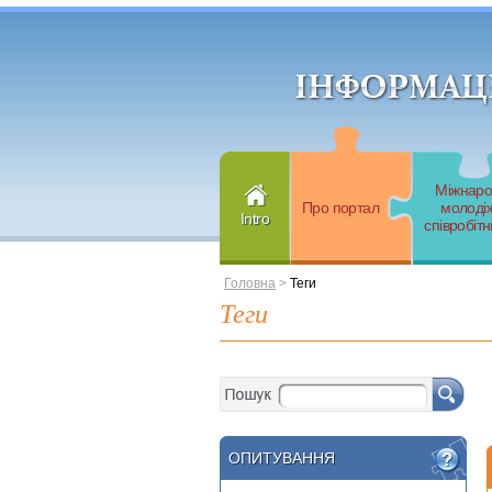
Міжнар
Про портал
молоді
Intro
співробіт
Головна
>
Теги
Теги
ОПИТУВАННЯ
ОПИТУВАННЯ