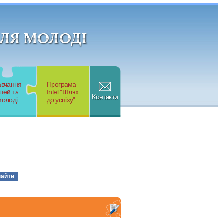
авчання
Програма
ітей та
Intel "Шлях
Контакти
молоді
до успіху"