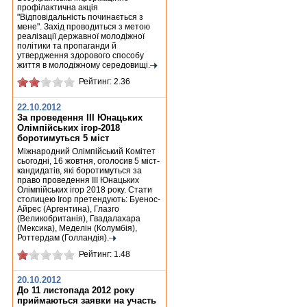
профілактична акція
"Відповідальність починається з
мене". Захід проводиться з метою
реалізації державної молодіжної
політики та пропаганди й
утвердження здорового способу
життя в молодіжному середовищі.
Рейтинг: 2.36
22.10.2012
За проведення ІІІ Юнацьких
Олімпійських ігор-2018
боротимуться 5 міст
Міжнародний Олімпійський Комітет
сьогодні, 16 жовтня, оголосив 5 міст-
кандидатів, які боротимуться за
право проведення III Юнацьких
Олімпійських ігор 2018 року. Стати
столицею Ігор претендують: Буенос-
Айрес (Аргентина), Глазго
(Великобританія), Гвадалахара
(Мексика), Меделін (Колумбія),
Роттердам (Голландія).
Рейтинг: 1.48
20.10.2012
До 11 листопада 2012 року
приймаються заявки на участь