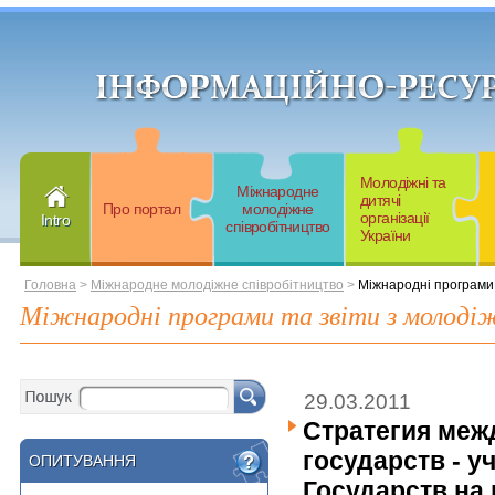
Молодіжні та
Міжнародне
дитячі
Про портал
молодіжне
організації
Intro
співробітництво
України
Головна
>
Міжнародне молодіжне співробітництво
>
Міжнародні програми 
Міжнародні програми та звіти з молодіж
29.03.2011
Стратегия меж
государств - 
ОПИТУВАННЯ
ОПИТУВАННЯ
Государств на 