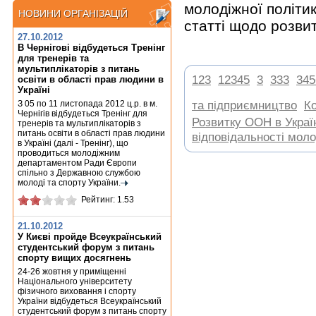
молодіжної політик
НОВИНИ ОРГАНІЗАЦІЙ
НОВИНИ ОРГАНІЗАЦІЙ
статті щодо розви
27.10.2012
В Чернігові відбудеться Тренінг
для тренерів та
мультиплікаторів з питань
,
,
,
,
123
12345
3
333
345
освіти в області прав людини в
Україні
,
З 05 по 11 листопада 2012 ц.р. в м.
та підприємництво
К
Чернігів відбудеться Тренінг для
Розвитку ООН в Украї
тренерів та мультиплікаторів з
питань освіти в області прав людини
відповідальності молод
в Україні (далі - Тренінг), що
проводиться молодіжним
департаментом Ради Європи
спільно з Державною службою
молоді та спорту України.
Рейтинг: 1.53
21.10.2012
У Києві пройде Всеукраїнський
студентський форум з питань
спорту вищих досягнень
24-26 жовтня у приміщенні
Національного університету
фізичного виховання і спорту
України відбудеться Всеукраїнський
студентський форум з питань спорту