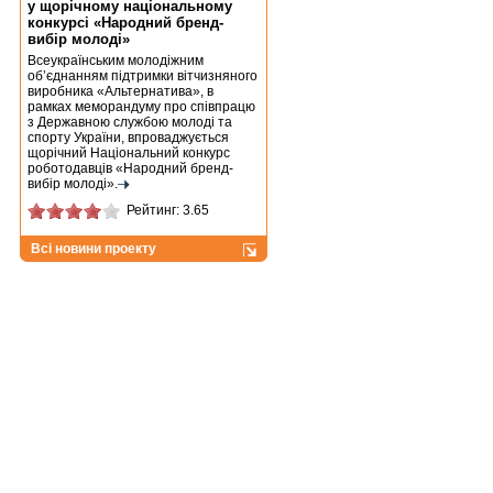
у щорічному національному
конкурсі «Народний бренд-
вибір молоді»
Всеукраїнським молодіжним
об’єднанням підтримки вітчизняного
виробника «Альтернатива», в
рамках меморандуму про співпрацю
з Державною службою молоді та
спорту України, впроваджується
щорічний Національний конкурс
роботодавців «Народний бренд-
вибір молоді».
Рейтинг: 3.65
Всі новини проекту