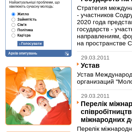
Найактуальніші проблеми, що
хвилюють сучасну молодь:
Стратегия междун
- участников Содр
Житло
Зайнятість
2020 года предста
Сім'я
государств - учас
Політика
направлениям, фо
Кар'єра
на пространстве С
Архів опитувань
29.03.2011
Устав
Устав Междунаро
организаций "Мол
29.03.2011
Перелік міжнар
співробітництв
міжнародних д
Перелік міжнародни