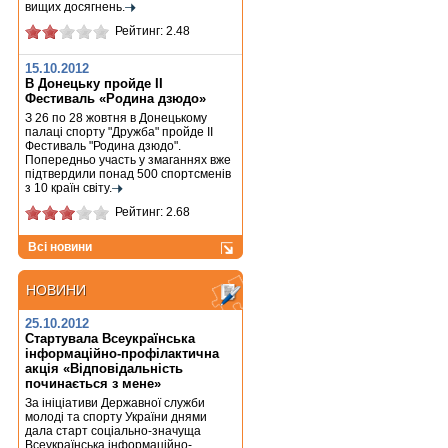
вищих досягнень.
Рейтинг: 2.48
15.10.2012
В Донецьку пройде ІІ
Фестиваль «Родина дзюдо»
З 26 по 28 жовтня в Донецькому
палаці спорту "Дружба" пройде ІІ
Фестиваль "Родина дзюдо".
Попередньо участь у змаганнях вже
підтвердили понад 500 спортсменів
з 10 країн світу.
Рейтинг: 2.68
Всі новини
НОВИНИ
НОВИНИ
25.10.2012
Стартувала Всеукраїнська
інформаційно-профілактична
акція «Відповідальність
починається з мене»
За ініціативи Державної служби
молоді та спорту України днями
дала старт соціально-значуща
Всеукраїнська інформаційно-