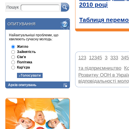
2010 році
Таблиця перемож
ОПИТУВАННЯ
ОПИТУВАННЯ
Найактуальніші проблеми, що
хвилюють сучасну молодь:
Житло
Зайнятість
,
,
,
,
Сім'я
123
12345
3
333
345
Політика
,
Кар'єра
та підприємництво
К
Розвитку ООН в Украї
відповідальності молод
Архів опитувань