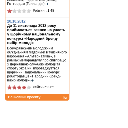
Роттердам (Голландія).
Рейтинг: 1.48
20.10.2012
До 11 листопада 2012 року
приймаються заявки на участь
у щорічному національному
конкурсі «Народний бренд-
вибір молоді»
Всеукраїнським молодіжним
об’єднанням підтримки вітчизняного
виробника «Альтернатива», в
рамках меморандуму про співпрацю
з Державною службою молоді та
спорту України, впроваджується
щорічний Національний конкурс
роботодавців «Народний бренд-
вибір молоді».
Рейтинг: 3.65
Всі новини проекту