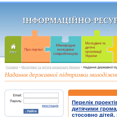
Молодіжні та
Міжнародне
дитячі
Про портал
молодіжне
організації
Intro
співробітництво
України
Головна
>
Молодіжні та дитячі організації України
>
Надання державної пі
Надання державної підтримки молодіжни
Email:
Пароль:
Перелік проект
реєстрація
дитячими громад
стосовно дітей, 