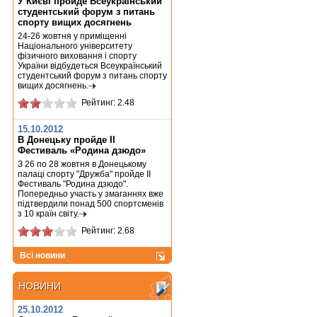
У Києві пройде Всеукраїнський
студентський форум з питань
спорту вищих досягнень
24-26 жовтня у приміщенні
Національного університету
фізичного виховання і спорту
України відбудеться Всеукраїнський
студентський форум з питань спорту
вищих досягнень.
Рейтинг: 2.48
15.10.2012
В Донецьку пройде ІІ
Фестиваль «Родина дзюдо»
З 26 по 28 жовтня в Донецькому
палаці спорту "Дружба" пройде ІІ
Фестиваль "Родина дзюдо".
Попередньо участь у змаганнях вже
підтвердили понад 500 спортсменів
з 10 країн світу.
Рейтинг: 2.68
Всі новини
НОВИНИ
НОВИНИ
25.10.2012