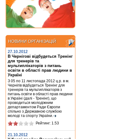
НОВИНИ ОРГАНІЗАЦІЙ
НОВИНИ ОРГАНІЗАЦІЙ
27.10.2012
В Чернігові відбудеться Тренінг
для тренерів та
мультиплікаторів з питань
освіти в області прав людини в
Україні
З 05 по 11 листопада 2012 ц.р. в м.
Чернігів відбудеться Тренінг для
тренерів та мультиплікаторів з
питань освіти в області прав людини
в Україні (далі - Тренінг), що
проводиться молодіжним
департаментом Ради Європи
спільно з Державною службою
молоді та спорту України.
Рейтинг: 1.53
21.10.2012