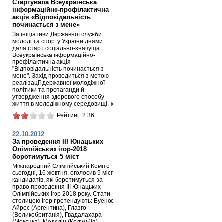
Стартувала Всеукраїнська
інформаційно-профілактична
акція «Відповідальність
починається з мене»
За ініціативи Державної служби
молоді та спорту України днями
дала старт соціально-значуща
Всеукраїнська інформаційно-
профілактична акція
"Відповідальність починається з
мене". Захід проводиться з метою
реалізації державної молодіжної
політики та пропаганди й
утвердження здорового способу
життя в молодіжному середовищі.
Рейтинг: 2.36
22.10.2012
За проведення ІІІ Юнацьких
Олімпійських ігор-2018
боротимуться 5 міст
Міжнародний Олімпійський Комітет
сьогодні, 16 жовтня, оголосив 5 міст-
кандидатів, які боротимуться за
право проведення III Юнацьких
Олімпійських ігор 2018 року. Стати
столицею Ігор претендують: Буенос-
Айрес (Аргентина), Глазго
(Великобританія), Гвадалахара
(Мексика), Меделін (Колумбія),